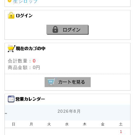
生シロップ
のご利用ありがとうございました。
2022年06月01日
生シロップコーヒー現在庫にて終売のお知らせ
2022年03月01日
【重要】価格改定のお知らせ ※必ずご確認くださ
いますようお願いいたします
2022年01月30日
【メディア掲載情報】TBS「バナナマンの早起きせ
合計数量：
0
っかくグルメ!!」にて鬼くるみ入あんまんをご紹介い
商品金額：
0円
ただきました！
2026年8月
日
月
火
水
木
金
土
1