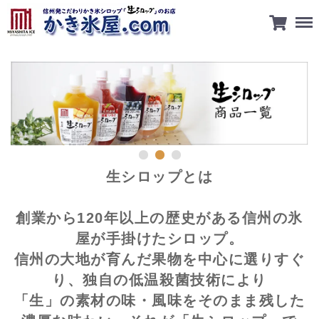
Men
生シロップとは
創業から120年以上の歴史がある信州の氷
会社概要
屋が手掛けたシロップ。
ご利用規約
信州の大地が育んだ果物を中心に選りすぐ
特定商取引に関する法律に基づく表
り、独自の低温殺菌技術により
「生」の素材の味・風味をそのまま残した
プライバシーポリシー