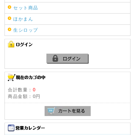
2022年08月03日
セット商品
先日より実施しておりました「長野県産品送料無料
キャンペーン」ですが、 好評につき、支援額の上限
ほかまん
に達したため終了とさせていただきます。 たくさん
生シロップ
のご利用ありがとうございました。
2022年06月01日
生シロップコーヒー現在庫にて終売のお知らせ
2022年03月01日
【重要】価格改定のお知らせ ※必ずご確認くださ
いますようお願いいたします
2022年01月30日
【メディア掲載情報】TBS「バナナマンの早起きせ
合計数量：
0
っかくグルメ!!」にて鬼くるみ入あんまんをご紹介い
商品金額：
0円
ただきました！